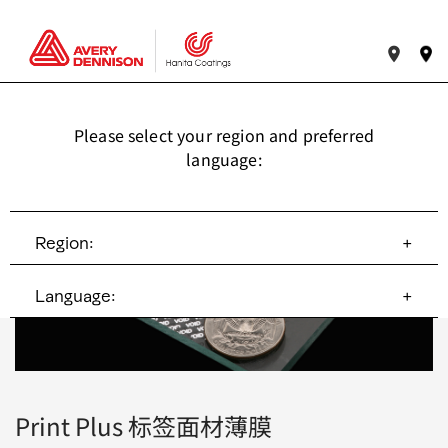
place
Please select your region and preferred
language:
Region:
+
Language:
+
Print Plus 标签面材薄膜