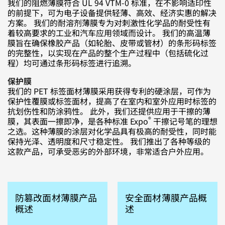
我们的阻燃薄膜符合 UL 94 VTM-0 标准，在不影响适印性
的前提下，可为电子设备提供轻薄、高效、经济实惠的解决
方案。 我们的耐溶剂薄膜专为对刺激性化学品的耐受性有
着较高要求的工业和汽车应用领域而设计。 我们的高温薄
膜旨在确保橡胶产品（如轮胎、皮带或管材）的条形码标签
的完整性，以实现在产品的整个生产过程中（包括硫化过
程）均可通过条形码标签进行追溯
。
保护膜
我们的 PET 标签面材薄膜采用获得专利的硬涂层，可作为
保护性覆膜或标签面材，提高了在室内和室外应用时标签的
抗划伤性和防涂鸦性。 此外，我们还提供应用于干擦的薄
®️
膜，其表面一擦即净，是各种标准 Expo
干擦记号笔的理想
之选。这种薄膜的涂层对化学品具有极高的耐受性，同时能
保持光泽、透明度和尺寸稳定性。 我们推出了各种等级的
这款产品，可承受恶劣的外部环境，非常适合户外应用。
防篡改面材薄膜产品
安全面材薄膜产品概
概述
述