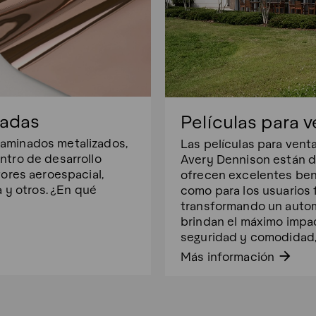
zadas
Películas para 
aminados metalizados,
Las películas para vent
ntro de desarrollo
Avery Dennison están di
tores aeroespacial,
ofrecen excelentes bene
a y otros. ¿En qué
como para los usuarios 
transformando un automó
brindan el máximo impac
seguridad y comodidad, 
arrow_forward
Más información