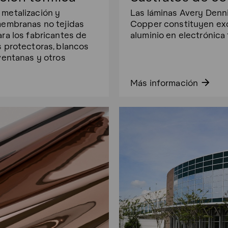
 metalización y
Las láminas Avery Denn
membranas no tejidas
Copper constituyen exce
ara los fabricantes de
aluminio en electrónica 
s protectoras, blancos
ventanas y otros
arrow_forward
Más información