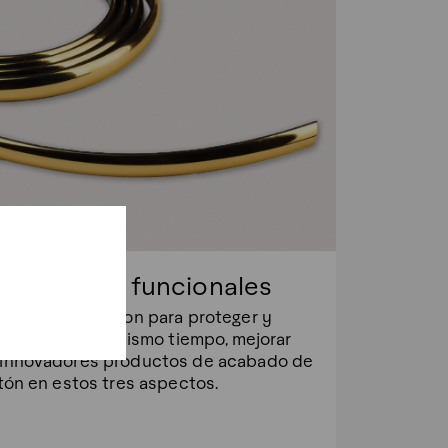
vestimiento funcionales
imiento se crearon para proteger y
perficies y, al mismo tiempo, mejorar
s innovadores productos de acabado de
stón en estos tres aspectos.